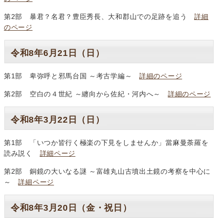
第2部 暴君？名君？豊臣秀長、大和郡山での足跡を追う
詳細
のページ
令和8年6月21日（日）
第1部 卑弥呼と邪馬台国 ～考古学編～
詳細のページ
第2部 空白の４世紀 ～纏向から佐紀・河内へ～
詳細のページ
令和8年3月22日（日）
第1部 「いつか皆行く極楽の下見をしませんか」當麻曼荼羅を
読み説く
詳細ページ
第2部 銅鏡の大いなる謎 ～富雄丸山古墳出土鏡の考察を中心に
～
詳細ページ
令和8年3月20日（金・祝日）