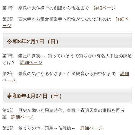
第1部 奈良の大仏様その創建から現在まで
詳細ページ
第2部 西大寺から鎌倉極楽寺へ忍性がつないだものは
詳細ペ
ージ
令和8年2月1日（日）
第1部 鎌足の真実 ～ 知っていそうで知らない有名人中臣の鎌足
とは？
詳細ページ
第2部 奈良の気になる仏さま～百済観音から円空仏まで
詳細
ページ
令和8年1月24日（土）
第1部 歴史が動いた飛鳥時代、皇極・斉明天皇の事蹟を再考
証
詳細ページ
第2部 始まりの地・飛鳥～仏教編～
詳細ページ