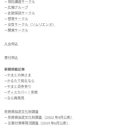
—
受託講座サークル
—
広報グループ
—
史跡探訪サークル
—
啓発サークル
—
女性サークル（ソムリエンヌ）
—
関東サークル
入会申込
寄付申込
新聞掲載記事
—
やまとの神さま
—
かるたで知るなら
—
やまと百寺参り
—
ディスカバー！奈良
—
なら再発見
奈良県指定文化財調査
—
奈良県指定文化財調査 （2022 年4月公表）
—
災害対策等現況調査（2019 年6月公表）