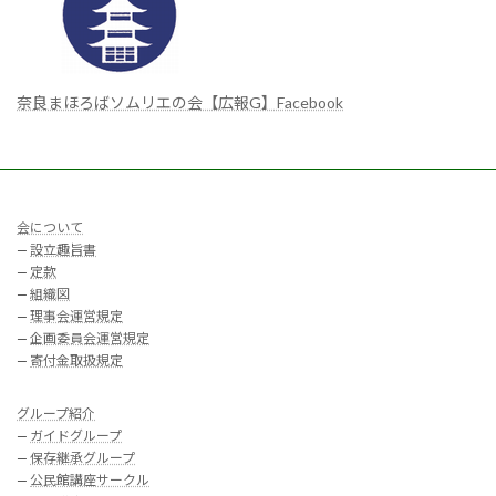
奈良まほろばソムリエの会【広報G】Facebook
会について
—
設立趣旨書
—
定款
—
組織図
—
理事会運営規定
—
企画委員会運営規定
—
寄付金取扱規定
グループ紹介
—
ガイドグループ
—
保存継承グループ
—
公民館講座サークル