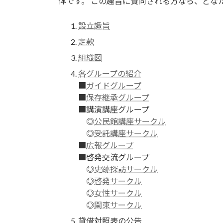
体です。 この趣旨に賛同される方なら、どな
設立趣旨
定款
組織図
各グループの紹介
■
ガイドグループ
■
保存継承グループ
■講演講座グループ
◎
公民館講座サークル
◎
受託講座サークル
■
広報グループ
■啓発交流グループ
◎
史跡探訪サークル
◎
啓発サークル
◎
女性サークル
◎
関東サークル
貸借対照表の公告