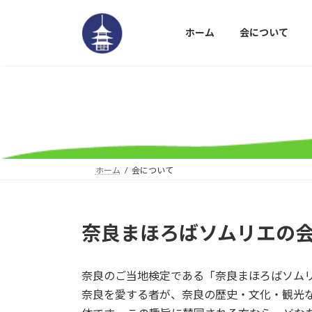
コ
ナ
ン
ビ
ホーム
会について
テ
ゲ
ン
ー
ツ
シ
へ
ョ
ス
ン
キ
に
ッ
移
プ
動
ホーム
会について
奈良まほろばソムリエの
奈良のご当地検定である「奈良まほろばソムリ
奈良を愛する者が、奈良の歴史・文化・観光な