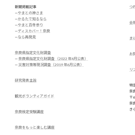
新聞掲載記事
つ
—
やまとの神さま
—
かるたで知るなら
会
—
やまと百寺参り
—
ディスカバー！奈良
—
なら再発見
ま
奈良県指定文化財調査
お
—
奈良県指定文化財調査 （2022 年4月公表）
—
災害対策等現況調査（2019 年6月公表）
リ
研究発表主旨
特
奈
観光ボランティアガイド
〒6
奈
き
奈良検定受験講座
奈良をもっと楽しむ講座