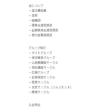
会について
—
設立趣旨書
—
定款
—
組織図
—
理事会運営規定
—
企画委員会運営規定
—
寄付金取扱規定
グループ紹介
—
ガイドグループ
—
保存継承グループ
—
公民館講座サークル
—
受託講座サークル
—
広報グループ
—
史跡探訪サークル
—
啓発サークル
—
女性サークル（ソムリエンヌ）
—
関東サークル
入会申込