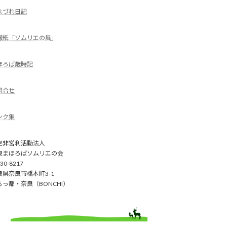
れづれ日記
報紙「ソムリエの風」
ほろば歳時記
問合せ
ンク集
定非営利活動法人
良まほろばソムリエの会
30-8217
良県奈良市橋本町3-1
らっ都・奈良（BONCHI）