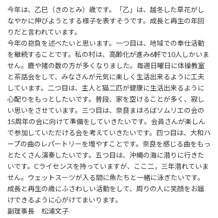
今年は、乙巳（きのとみ）歳です。「乙」は、越冬した草花がし
なやかに伸びようとする様子を表すそうです。成長と再生の年回
りだと言われています。
今年の抱負を述べたいと思います。一つ目は、地域での奉仕活動
を継続することです。私の村は、高齢化が進み6軒で10人しかいま
せん。鹿や猪の数の方が多くなりました。毎週日曜日に体操教室
と茶話会をして、みなさんが元気に楽しく生活出来るように工夫
しています。二つ目は、主人と猫二匹が健康に生活出来るように
心配りをもっとしたいです。普段、家を空けることが多く、寂し
い思いをさせています。三つ目は、奈良まほろばソムリエの会の
15周年の会に向けて準備をしていきたいです。会員さんが楽しん
で参加していただける会を考えていきたいです。四つ目は、大和ハ
ープの曲のレパートリーを増やすことです。奈良を感じる曲をもっ
とたくさん演奏したいです。五つ目は、沖縄の海に潜りに行きた
いです。Cライセンスを持っていますが、ここ二，三年潜れていま
せん。ウェットスーツが入る間に魚たちと一緒に泳ぎたいです。
成長と再生の歳にふさわしい活動をして、周りの人に笑顔をお届
けできるように心がけてまいります。
副理事長 松浦文子