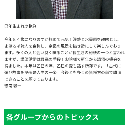
巳年生まれの抱負
今年８４歳になりますが極めて元気！漢詩と水墨画を趣味とし、
まほろば詩人を自称し、奈良の風景を描き詩にして楽しんでおり
ます。多くの人と会い良く喋ることが長生きの秘訣の一つと言われ
ますが、講演活動は最高の手段！お陰様で新年から講演の機会を
得ました。本年は乙巳の年、乙巳の変も話す所存です。「古代に
遊び故事を語る是人生の一楽」今後とも多くの皆様方の前で講演
できることを願っております。
徳南 毅一
各グループからのトピックス