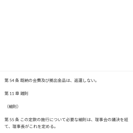
（公告の方法）
第 53 条 この法人の公告は、この法人の掲示場に掲示するととも
に、官報に掲載して行う。
ただし、法第 28 条の 2 第 1 項に規定する貸借対照表の公告につい
ては、この法人のホ-ムページに掲載して行う。
第 10 章 拠出金品の不返還
（拠出金品の不返還）
第 54 条 既納の会費及び拠出金品は、返還しない。
第 11 章 雑則
（細則）
第 55 条 この定款の施行について必要な細則は、理事会の議決を経
て、理事長がこれを定める。