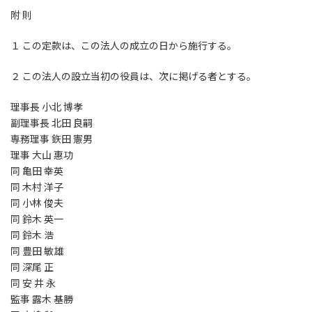
附 則
１ この定款は、この法人の成立の日から施行する。
２ この法人の設立当初の役員は、次に掲げる者とする。
理事長 小北 博孝
副理事長 北田 良嗣
専務理事 鉃田 憲男
理事 大山 惠功
同 亀田 幸英
同 木村 洋子
同 小林 俊夫
同 鈴木 英一
同 鈴木 浩
同 豊田 敏雄
同 深尾 正
同 安 井 永
監事 露木 基勝