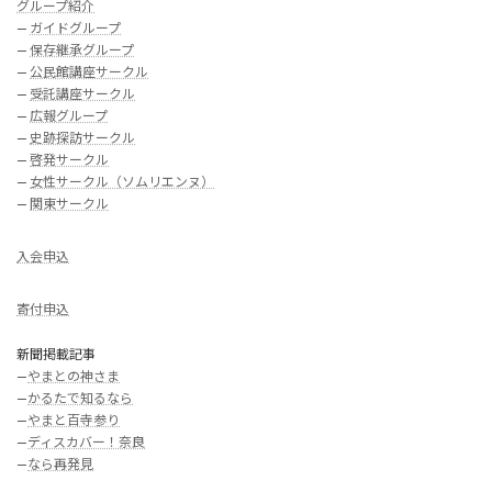
グループ紹介
—
ガイドグループ
—
保存継承グループ
—
公民館講座サークル
—
受託講座サークル
—
広報グループ
—
史跡探訪サークル
—
啓発サークル
—
女性サークル（ソムリエンヌ）
—
関東サークル
入会申込
寄付申込
新聞掲載記事
—
やまとの神さま
—
かるたで知るなら
—
やまと百寺参り
—
ディスカバー！奈良
—
なら再発見