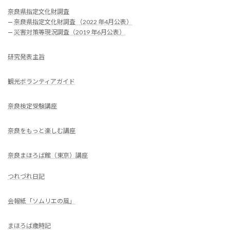
奈良県指定文化財調査
—
奈良県指定文化財調査 （2022 年4月公表）
—
災害対策等現況調査（2019 年6月公表）
研究発表主旨
観光ボランティアガイド
奈良検定受験講座
奈良をもっと楽しむ講座
奈良まほろば館（東京）講座
つれづれ日記
会報紙「ソムリエの風」
まほろば歳時記