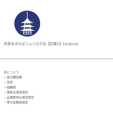
奈良まほろばソムリエの会【広報G】Facebook
会について
—
設立趣旨書
—
定款
—
組織図
—
理事会運営規定
—
企画委員会運営規定
—
寄付金取扱規定