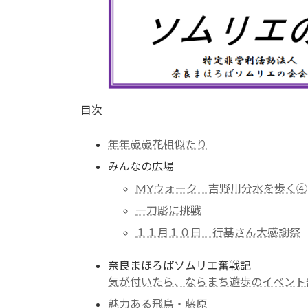
目次
年年歳歳花相似たり
みんなの広場
MYウォーク 吉野川分水を歩く④-
一刀彫に挑戦
１１月１０日 行基さん大感謝祭
奈良まほろばソムリエ奮戦記
気が付いたら、ならまち遊歩のイベント
魅力ある飛鳥・藤原