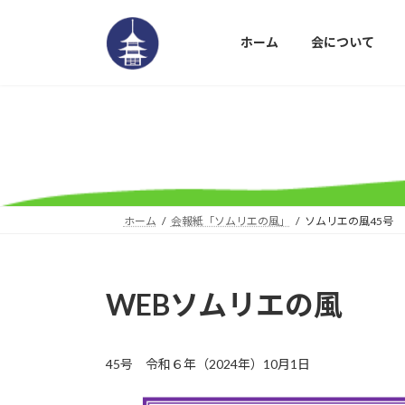
コ
ナ
ン
ビ
ホーム
会について
テ
ゲ
ン
ー
ツ
シ
へ
ョ
ス
ン
キ
に
ッ
移
プ
動
ホーム
会報紙「ソムリエの風」
ソムリエの風45号
WEBソムリエの風
45号 令和６年（2024年）10月1日