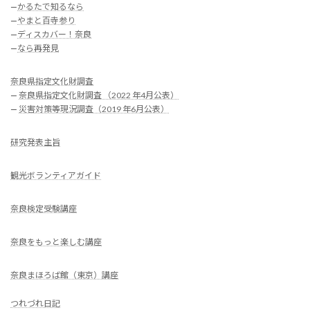
—
かるたで知るなら
—
やまと百寺参り
—
ディスカバー！奈良
—
なら再発見
奈良県指定文化財調査
—
奈良県指定文化財調査 （2022 年4月公表）
—
災害対策等現況調査（2019 年6月公表）
研究発表主旨
観光ボランティアガイド
奈良検定受験講座
奈良をもっと楽しむ講座
奈良まほろば館（東京）講座
つれづれ日記