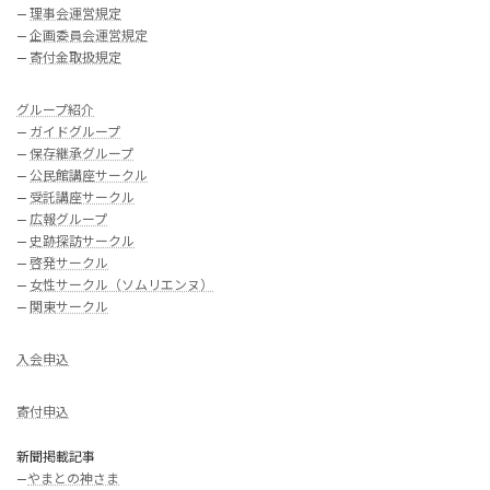
—
理事会運営規定
—
企画委員会運営規定
—
寄付金取扱規定
グループ紹介
—
ガイドグループ
—
保存継承グループ
—
公民館講座サークル
—
受託講座サークル
—
広報グループ
—
史跡探訪サークル
—
啓発サークル
—
女性サークル（ソムリエンヌ）
—
関東サークル
入会申込
寄付申込
新聞掲載記事
—
やまとの神さま