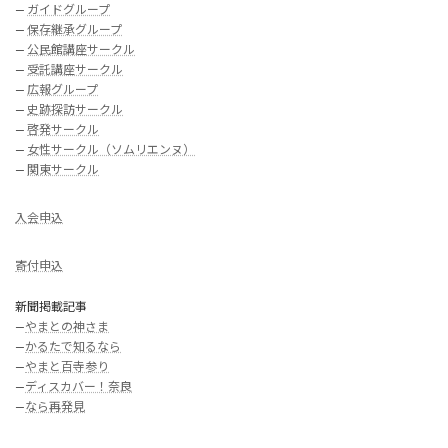
—
ガイドグループ
—
保存継承グループ
—
公民館講座サークル
—
受託講座サークル
—
広報グループ
—
史跡探訪サークル
—
啓発サークル
—
女性サークル（ソムリエンヌ）
—
関東サークル
入会申込
寄付申込
新聞掲載記事
—
やまとの神さま
—
かるたで知るなら
—
やまと百寺参り
—
ディスカバー！奈良
—
なら再発見