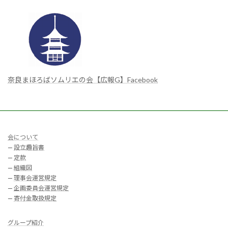
奈良まほろばソムリエの会【広報G】Facebook
会について
—
設立趣旨書
—
定款
—
組織図
—
理事会運営規定
—
企画委員会運営規定
—
寄付金取扱規定
グループ紹介