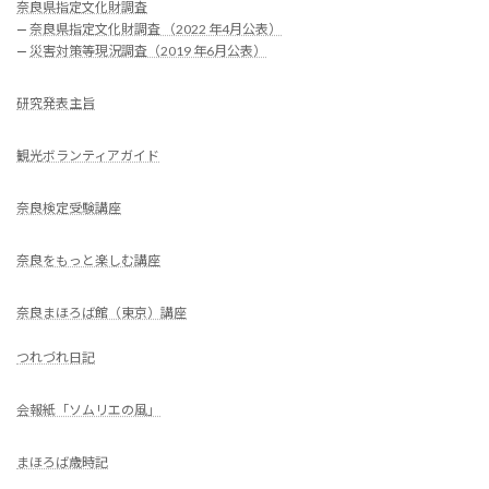
奈良県指定文化財調査
—
奈良県指定文化財調査 （2022 年4月公表）
—
災害対策等現況調査（2019 年6月公表）
研究発表主旨
観光ボランティアガイド
奈良検定受験講座
奈良をもっと楽しむ講座
奈良まほろば館（東京）講座
つれづれ日記
会報紙「ソムリエの風」
まほろば歳時記