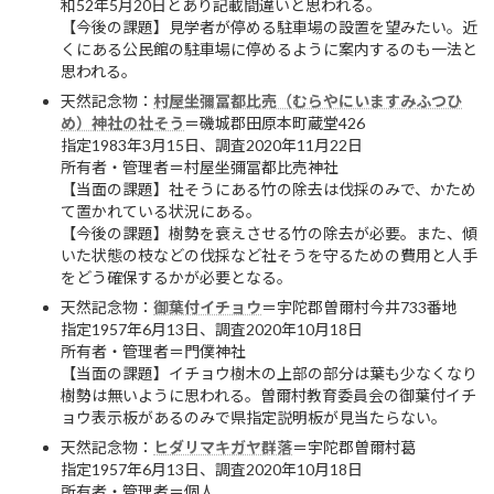
和52年5月20日とあり記載間違いと思われる。
【今後の課題】見学者が停める駐車場の設置を望みたい。近
くにある公民館の駐車場に停めるように案内するのも一法と
思われる。
天然記念物：
村屋坐彌冨都比売（むらやにいますみふつひ
め）神社の社そう
＝磯城郡田原本町蔵堂426
指定1983年3月15日、調査2020年11月22日
所有者・管理者＝村屋坐彌冨都比売神社
【当面の課題】社そうにある竹の除去は伐採のみで、かため
て置かれている状況にある。
【今後の課題】樹勢を衰えさせる竹の除去が必要。また、傾
いた状態の枝などの伐採など社そうを守るための費用と人手
をどう確保するかが必要となる。
天然記念物：
御葉付イチョウ
＝宇陀郡曽爾村今井733番地
指定1957年6月13日、調査2020年10月18日
所有者・管理者＝門僕神社
【当面の課題】イチョウ樹木の上部の部分は葉も少なくなり
樹勢は無いように思われる。曽爾村教育委員会の御葉付イチ
ョウ表示板があるのみで県指定説明板が見当たらない。
天然記念物：
ヒダリマキガヤ群落
＝宇陀郡曽爾村葛
指定1957年6月13日、調査2020年10月18日
所有者・管理者＝個人