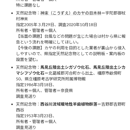
特に課題なし
天然記念物：
神末（こうずえ）のカヤの巨木林
＝宇陀郡御杖
村神末
指定2005年３月29日、調査2020年10月18日
所有者・管理者＝個人
【当面の課題】台風などの問題が生じた場合は村から県に報
告という流れを明確にしてほしい。
【今後の課題】カヤの利用を目的とした業者が裏山から侵入
しやすいので、県指定天然記念物としての説明板・案内板の
設置を望む。
天然記念物：
馬見丘陵出土シガゾウ化石、馬見丘陵出土シカ
マシフゾウ化石
＝北葛城郡河合町から出土、橿原市畝傍町
50、県立橿原考古学研究所附属博物館
指定1986年3月18日、
所有者＝個人、管理者＝奈良県
調査見送り
天然記念物：
西谷川流域暖地性羊歯植物群落
＝吉野郡吉野町
西谷
指定1953年3月23日、
所有者・管理者＝個人
調査見送り