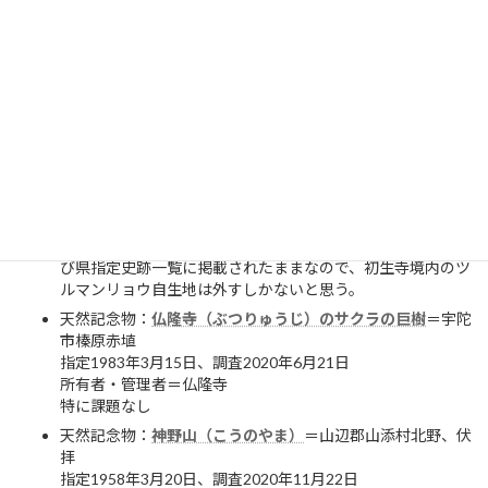
【今後の課題】学術上も貴重な無渋榧。内牧川河岸の傾斜地
に植わっているので根腐れや風水害時を想定内とした対策管
理が必要ではないか。
天然記念物：
初生寺(はじょうじ）境内のツルマンリョウ自
生地
＝宇陀市榛原自明741
指定1982年３月12日、調査2020年９月18日
所有者・管理者＝初生寺
【当面の課題】以前は境内のあちこちにあったが、10年前
からツルマンリョウは見られなくなった。説明板はそのまま
境内に設置。
【今後の課題】ツルマンリョウは消滅しているのに説明板及
び県指定史跡一覧に掲載されたままなので、初生寺境内のツ
ルマンリョウ自生地は外すしかないと思う。
天然記念物：
仏隆寺（ぶつりゅうじ）のサクラの巨樹
＝宇陀
市榛原赤埴
指定1983年3月15日、調査2020年6月21日
所有者・管理者＝仏隆寺
特に課題なし
天然記念物：
神野山（こうのやま）
＝山辺郡山添村北野、伏
拝
指定1958年3月20日、調査2020年11月22日