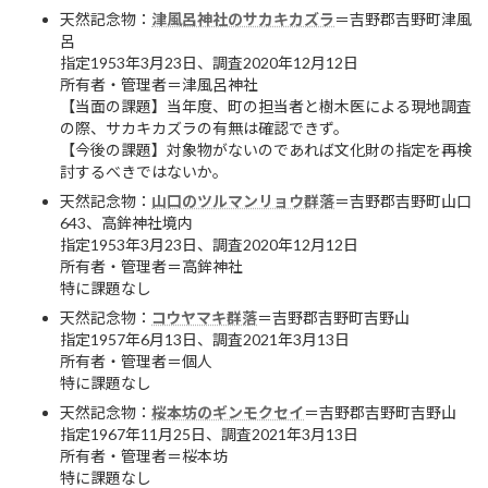
天然記念物：
津風呂神社のサカキカズラ
＝吉野郡吉野町津風
呂
指定1953年3月23日、調査2020年12月12日
所有者・管理者＝津風呂神社
【当面の課題】当年度、町の担当者と樹木医による現地調査
の際、サカキカズラの有無は確認できず。
【今後の課題】対象物がないのであれば文化財の指定を再検
討するべきではないか。
天然記念物：
山口のツルマンリョウ群落
＝吉野郡吉野町山口
643、高鉾神社境内
指定1953年3月23日、調査2020年12月12日
所有者・管理者＝高鉾神社
特に課題なし
天然記念物：
コウヤマキ群落
＝吉野郡吉野町吉野山
指定1957年6月13日、調査2021年3月13日
所有者・管理者＝個人
特に課題なし
天然記念物：
桜本坊のギンモクセイ
＝吉野郡吉野町吉野山
指定1967年11月25日、調査2021年3月13日
所有者・管理者＝桜本坊
特に課題なし