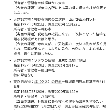
所有者・管理者＝伏拝ほか６大字
【今後の課題】遊歩道各所にある案内板の保守点検が必要で
はないか。
天然記念物：
神野寺境内の二次林
＝山辺郡山添村伏拝
指定1997年3月21日、調査2020年11月22日
所有者・管理者＝神野寺
【当面の課題】説明板は確認出来ず。二次林となった経緯を
知る説明板があればと思う。
【今後の課題】寺の東部、弁天池奥の二次林は倒木が多く見
られ、荒廃が進んでいるように思う。自然の力による樹木の
成長、再生に期待したい。
天然記念物：
ソテツの巨樹
＝生駒郡斑鳩町龍田
指定1957年6月13日、調査2021年2月19日
所有者・管理者＝龍田神社
特に課題なし
天然記念物：
樟（クス）の巨樹
＝磯城郡田原本町薬王寺514
番地
指定1958年3月20日、調査2020年8月22日
所有者・管理者＝八幡神社
【当面の課題】拝殿裏にある樟への説明板設置を望みたい。
県指定は昭和33年3月20日だが、薬王寺自治会説明板は、昭