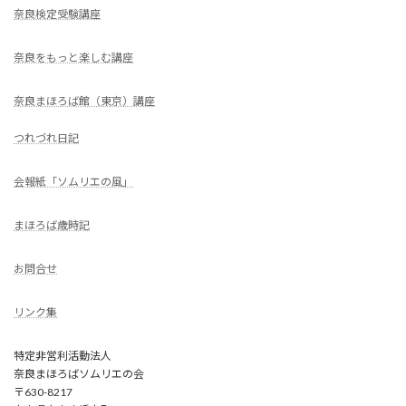
奈良検定受験講座
奈良をもっと楽しむ講座
奈良まほろば館（東京）講座
つれづれ日記
会報紙「ソムリエの風」
まほろば歳時記
お問合せ
リンク集
特定非営利活動法人
奈良まほろばソムリエの会
〒630-8217