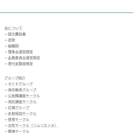
会について
—
設立趣旨書
—
定款
—
組織図
—
理事会運営規定
—
企画委員会運営規定
—
寄付金取扱規定
グループ紹介
—
ガイドグループ
—
保存継承グループ
—
公民館講座サークル
—
受託講座サークル
—
広報グループ
—
史跡探訪サークル
—
啓発サークル
—
女性サークル（ソムリエンヌ）
—
関東サークル