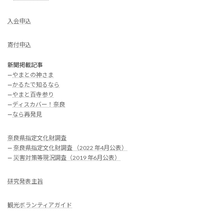
入会申込
寄付申込
新聞掲載記事
—
やまとの神さま
—
かるたで知るなら
—
やまと百寺参り
—
ディスカバー！奈良
—
なら再発見
奈良県指定文化財調査
—
奈良県指定文化財調査 （2022 年4月公表）
—
災害対策等現況調査（2019 年6月公表）
研究発表主旨
観光ボランティアガイド