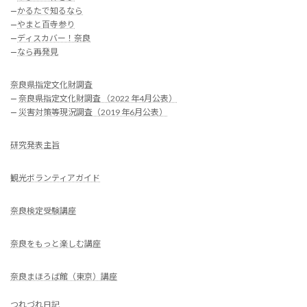
—
かるたで知るなら
—
やまと百寺参り
—
ディスカバー！奈良
—
なら再発見
奈良県指定文化財調査
—
奈良県指定文化財調査 （2022 年4月公表）
—
災害対策等現況調査（2019 年6月公表）
研究発表主旨
観光ボランティアガイド
奈良検定受験講座
奈良をもっと楽しむ講座
奈良まほろば館（東京）講座
つれづれ日記