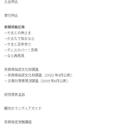
入会申込
寄付申込
新聞掲載記事
—
やまとの神さま
—
かるたで知るなら
—
やまと百寺参り
—
ディスカバー！奈良
—
なら再発見
奈良県指定文化財調査
—
奈良県指定文化財調査 （2022 年4月公表）
—
災害対策等現況調査（2019 年6月公表）
研究発表主旨
観光ボランティアガイド
奈良検定受験講座