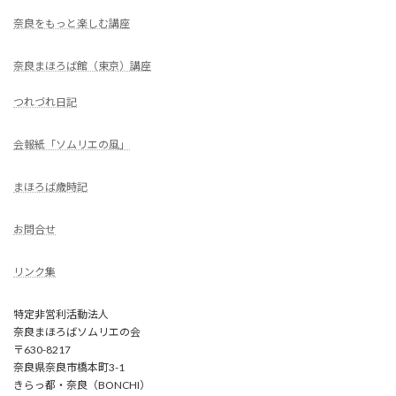
奈良をもっと楽しむ講座
奈良まほろば館（東京）講座
つれづれ日記
会報紙「ソムリエの風」
まほろば歳時記
お問合せ
リンク集
特定非営利活動法人
奈良まほろばソムリエの会
〒630-8217
奈良県奈良市橋本町3-1
きらっ都・奈良（BONCHI）