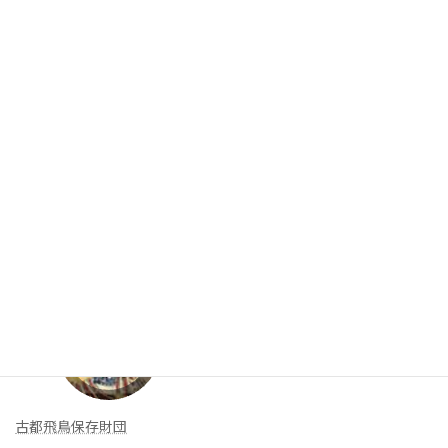
►
2011 (62)
お問合せ
入会案内
リンク集
新着リンク
古都飛鳥保存財団