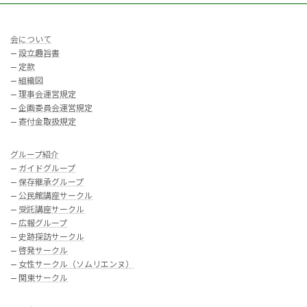
会について
—
設立趣旨書
—
定款
—
組織図
—
理事会運営規定
—
企画委員会運営規定
—
寄付金取扱規定
グループ紹介
—
ガイドグループ
—
保存継承グループ
—
公民館講座サークル
—
受託講座サークル
—
広報グループ
—
史跡探訪サークル
—
啓発サークル
—
女性サークル（ソムリエンヌ）
—
関東サークル