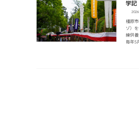
学記
202
橿原市
ゾ）を
練供養
毎年5