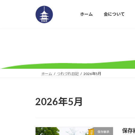
コ
ナ
ン
ビ
ホーム
会について
テ
ゲ
ン
ー
ツ
シ
へ
ョ
ス
ン
キ
に
ッ
移
プ
動
ホーム
つれづれ日記
2026年5月
2026年5月
保存
保存継承