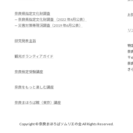
奈良県指定文化財調査
お
—
奈良県指定文化財調査 （2022 年4月公表）
—
災害対策等現況調査（2019 年6月公表）
リ
研究発表主旨
特
奈
観光ボランティアガイド
〒6
奈
き
奈良検定受験講座
奈良をもっと楽しむ講座
奈良まほろば館（東京）講座
Copyright © 奈良まほろばソムリエの会 All Rights Reserved.