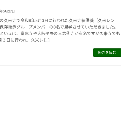
6年5月27日
の久米寺で令和8年5月3日に行われた久米寺練供養（久米レン
保存継承グループメンバーの8名で見学させていただきました。
といえば、當麻寺や大阪平野の大念佛寺が有名ですが久米寺でも
月３日に行われ、久米レ […]
続きを読む