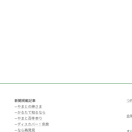
新聞掲載記事
つ
—
やまとの神さま
—
かるたで知るなら
会
—
やまと百寺参り
—
ディスカバー！奈良
—
なら再発見
ま