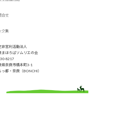
問合せ
ンク集
定非営利活動法人
良まほろばソムリエの会
30-8217
良県奈良市橋本町3-1
らっ都・奈良（BONCHI）