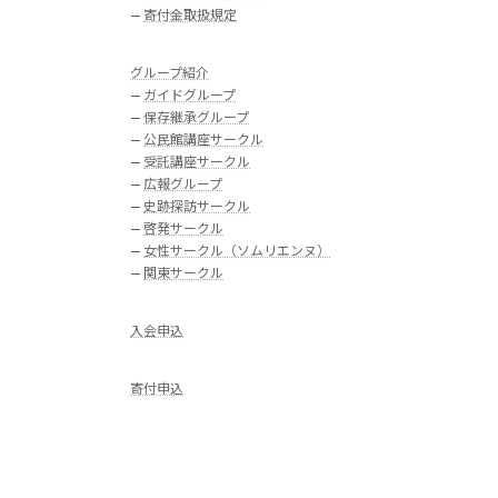
—
寄付金取扱規定
グループ紹介
—
ガイドグループ
—
保存継承グループ
—
公民館講座サークル
—
受託講座サークル
—
広報グループ
—
史跡探訪サークル
—
啓発サークル
—
女性サークル（ソムリエンヌ）
—
関東サークル
入会申込
寄付申込