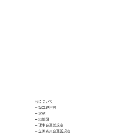
会について
—
設立趣旨書
—
定款
—
組織図
—
理事会運営規定
—
企画委員会運営規定