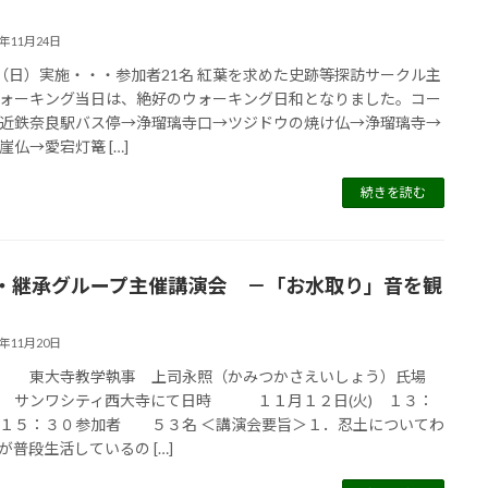
3年11月24日
17（日）実施・・・参加者21名 紅葉を求めた史跡等探訪サークル主
ォーキング当日は、絶好のウォーキング日和となりました。コー
近鉄奈良駅バス停→浄瑠璃寺口→ツジドウの焼け仏→浄瑠璃寺→
崖仏→愛宕灯篭 […]
続きを読む
・継承グループ主催講演会 －「お水取り」音を観
3年11月20日
 東大寺教学執事 上司永照（かみつかさえいしょう）氏場
サンワシティ西大寺にて日時 １１月１２日(火) １３：
１５：３０参加者 ５３名 ＜講演会要旨＞１．忍土についてわ
が普段生活しているの […]