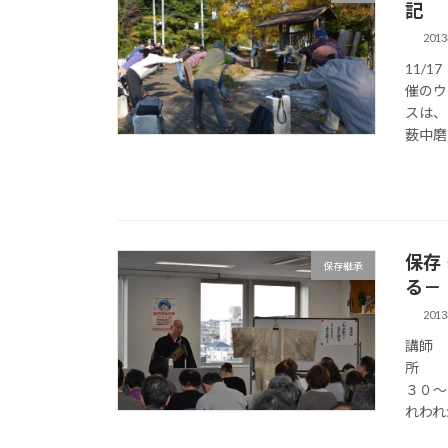
記
201
11/
催のウ
スは、
薮中磨
保存
保存継承
る－
201
講師
所 
３０～
れわれ