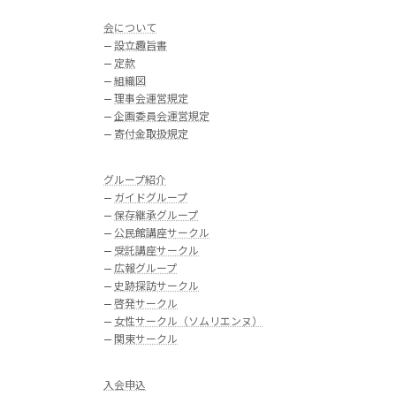
会について
—
設立趣旨書
—
定款
—
組織図
—
理事会運営規定
—
企画委員会運営規定
—
寄付金取扱規定
グループ紹介
—
ガイドグループ
—
保存継承グループ
—
公民館講座サークル
—
受託講座サークル
—
広報グループ
—
史跡探訪サークル
—
啓発サークル
—
女性サークル（ソムリエンヌ）
—
関東サークル
入会申込