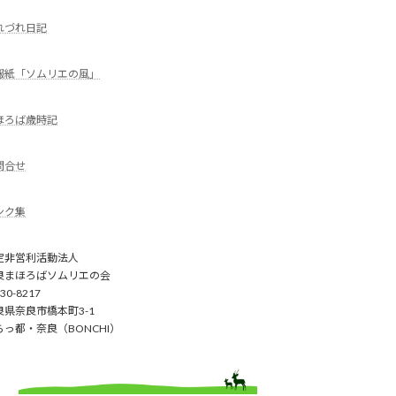
れづれ日記
報紙「ソムリエの風」
ほろば歳時記
問合せ
ンク集
定非営利活動法人
良まほろばソムリエの会
30-8217
良県奈良市橋本町3-1
らっ都・奈良（BONCHI）