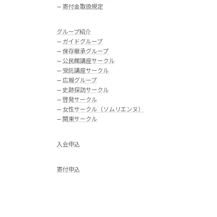
—
寄付金取扱規定
グループ紹介
—
ガイドグループ
—
保存継承グループ
—
公民館講座サークル
—
受託講座サークル
—
広報グループ
—
史跡探訪サークル
—
啓発サークル
—
女性サークル（ソムリエンヌ）
—
関東サークル
入会申込
寄付申込