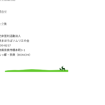
問合せ
ンク集
定非営利活動法人
良まほろばソムリエの会
30-8217
良県奈良市橋本町3-1
らっ都・奈良（BONCHI）