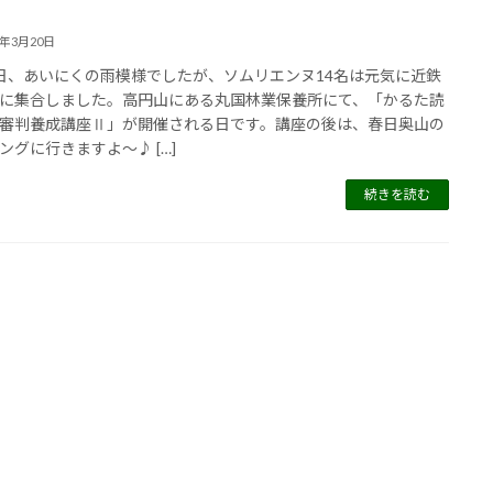
5年3月20日
日、あいにくの雨模様でしたが、ソムリエンヌ14名は元気に近鉄
に集合しました。高円山にある丸国林業保養所にて、「かるた読
審判養成講座Ⅱ」が開催される日です。講座の後は、春日奥山の
ングに行きますよ～♪ […]
続きを読む