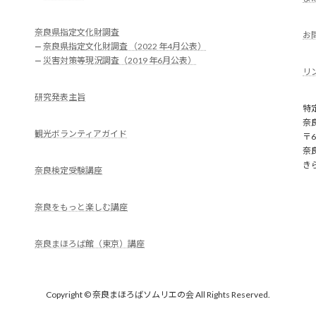
奈良県指定文化財調査
お
—
奈良県指定文化財調査 （2022 年4月公表）
—
災害対策等現況調査（2019 年6月公表）
リ
研究発表主旨
特
奈
観光ボランティアガイド
〒6
奈
き
奈良検定受験講座
奈良をもっと楽しむ講座
奈良まほろば館（東京）講座
Copyright © 奈良まほろばソムリエの会 All Rights Reserved.