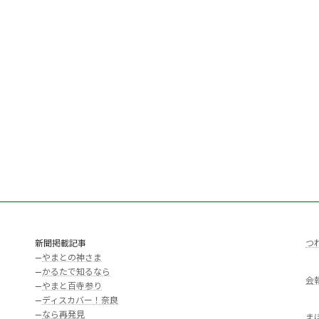
新聞掲載記事
つ
—
やまとの神さま
—
かるたで知るなら
会
—
やまと百寺参り
—
ディスカバー！奈良
—
なら再発見
ま