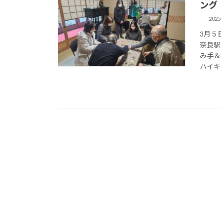
ング
202
3月５
奈良駅
み手＆
ハイキ