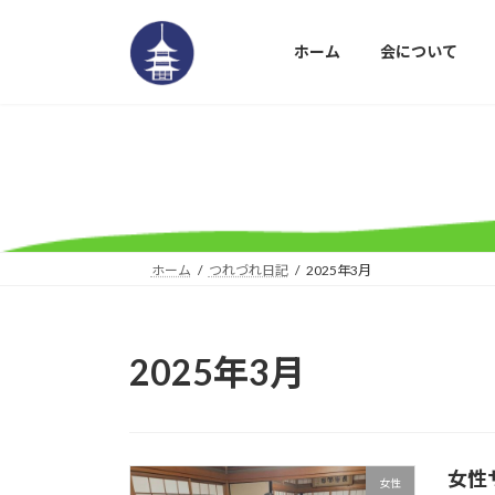
コ
ナ
ン
ビ
ホーム
会について
テ
ゲ
ン
ー
ツ
シ
へ
ョ
ス
ン
キ
に
ッ
移
プ
動
ホーム
つれづれ日記
2025年3月
2025年3月
女性
女性