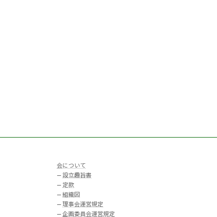
会について
—
設立趣旨書
—
定款
—
組織図
—
理事会運営規定
—
企画委員会運営規定