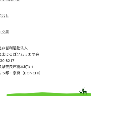
問合せ
ンク集
定非営利活動法人
良まほろばソムリエの会
30-8217
良県奈良市橋本町3-1
らっ都・奈良（BONCHI）