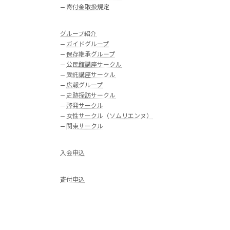
—
寄付金取扱規定
グループ紹介
—
ガイドグループ
—
保存継承グループ
—
公民館講座サークル
—
受託講座サークル
—
広報グループ
—
史跡探訪サークル
—
啓発サークル
—
女性サークル（ソムリエンヌ）
—
関東サークル
入会申込
寄付申込