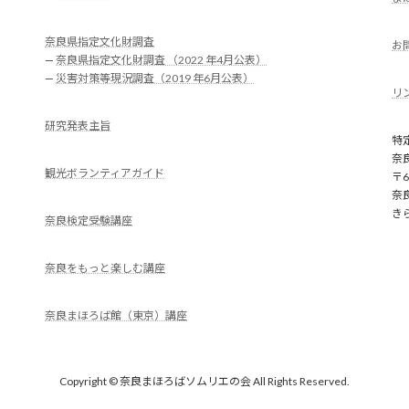
奈良県指定文化財調査
お
—
奈良県指定文化財調査 （2022 年4月公表）
—
災害対策等現況調査（2019 年6月公表）
リ
研究発表主旨
特
奈
観光ボランティアガイド
〒6
奈
き
奈良検定受験講座
奈良をもっと楽しむ講座
奈良まほろば館（東京）講座
Copyright © 奈良まほろばソムリエの会 All Rights Reserved.