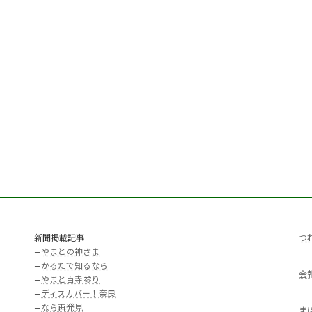
新聞掲載記事
つ
—
やまとの神さま
—
かるたで知るなら
会
—
やまと百寺参り
—
ディスカバー！奈良
—
なら再発見
ま