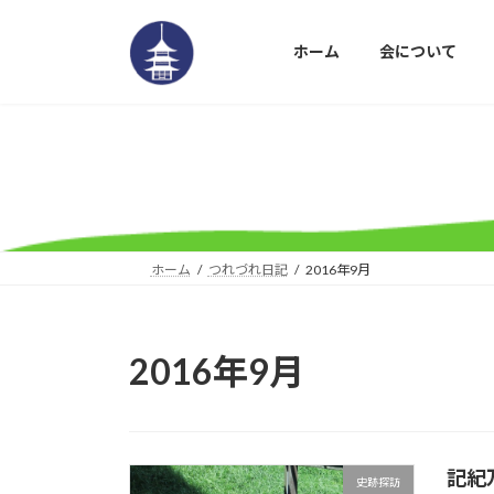
コ
ナ
ン
ビ
ホーム
会について
テ
ゲ
ン
ー
ツ
シ
へ
ョ
ス
ン
キ
に
ッ
移
プ
動
ホーム
つれづれ日記
2016年9月
2016年9月
記紀
史跡探訪