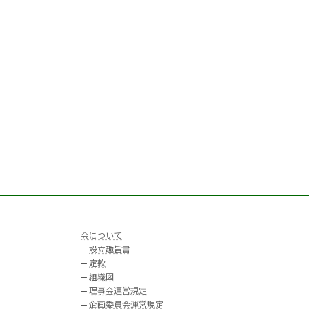
会について
—
設立趣旨書
—
定款
—
組織図
—
理事会運営規定
—
企画委員会運営規定