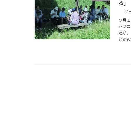
る」
201
９月１
ハプニ
たが、
と助役