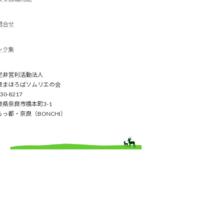
問合せ
ンク集
定非営利活動法人
良まほろばソムリエの会
30-8217
良県奈良市橋本町3-1
らっ都・奈良（BONCHI）