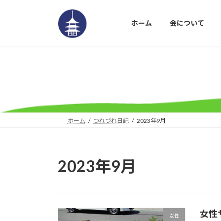
コ
ナ
ン
ビ
ホーム
会について
テ
ゲ
ン
ー
ツ
シ
へ
ョ
ス
ン
キ
に
ッ
移
プ
動
ホーム
つれづれ日記
2023年9月
2023年9月
女性
女性