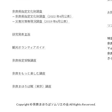
奈良県指定文化財調査
お
—
奈良県指定文化財調査 （2022 年4月公表）
—
災害対策等現況調査（2019 年6月公表）
リ
研究発表主旨
特
奈
観光ボランティアガイド
〒6
奈
き
奈良検定受験講座
奈良をもっと楽しむ講座
奈良まほろば館（東京）講座
Copyright © 奈良まほろばソムリエの会 All Rights Reserved.