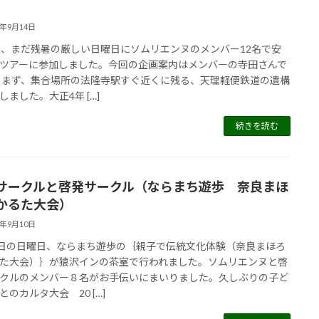
3年9月14日
日、まだ残暑の厳しい日曜日にソムリエンヌのメンバー12名で安
ツアーに参加しました。今回の企画案内はメンバーの寺田さんで
 まず、集合場所の法隆寺駅すぐ近くに残る、天理軽便鉄道の遺構
しました。大正4年 […]
続きを読む
サークルと啓発サークル（ならまち遊歩 奈良まほ
かるた大会）
3年9月10日
0日の日曜日、ならまち遊歩の｛親子で伝統文化体験（奈良まほろ
た大会）｝が猿沢インの茶室で行われました。ソムリエンヌと啓
クルのメンバー８名がお手伝いにまいりました。久しぶりの子ど
とのカルタ大会 20 […]