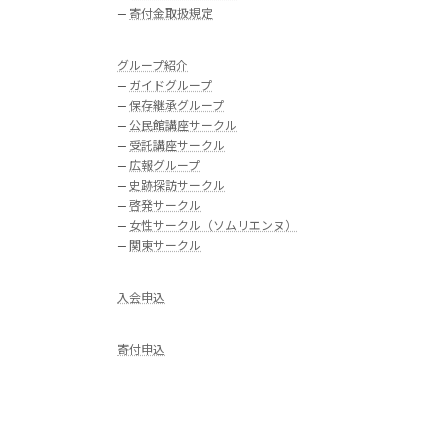
—
寄付金取扱規定
グループ紹介
—
ガイドグループ
—
保存継承グループ
—
公民館講座サークル
—
受託講座サークル
—
広報グループ
—
史跡探訪サークル
—
啓発サークル
—
女性サークル（ソムリエンヌ）
—
関東サークル
入会申込
寄付申込