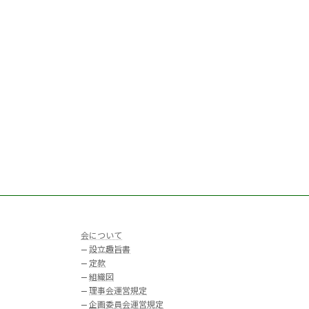
会について
—
設立趣旨書
—
定款
—
組織図
—
理事会運営規定
—
企画委員会運営規定