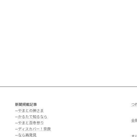
新聞掲載記事
つ
—
やまとの神さま
—
かるたで知るなら
会
—
やまと百寺参り
—
ディスカバー！奈良
—
なら再発見
ま