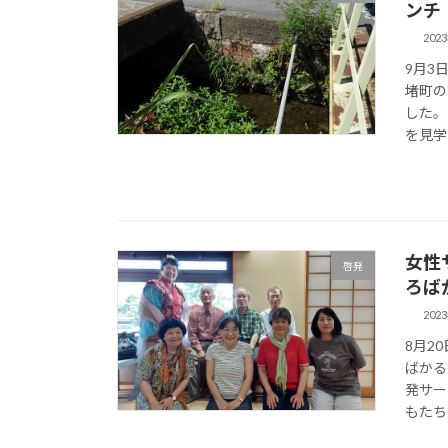
ンチ
202
9月3
堵町の
した。
を見学
女性
啓発
ろば
202
8月2
ばかる
発サー
もたち