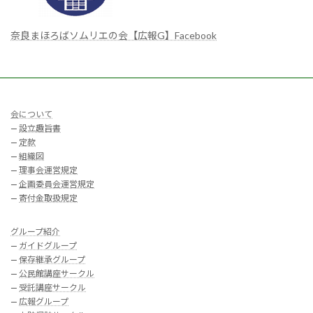
奈良まほろばソムリエの会【広報G】Facebook
会について
—
設立趣旨書
—
定款
—
組織図
—
理事会運営規定
—
企画委員会運営規定
—
寄付金取扱規定
グループ紹介
—
ガイドグループ
—
保存継承グループ
—
公民館講座サークル
—
受託講座サークル
—
広報グループ