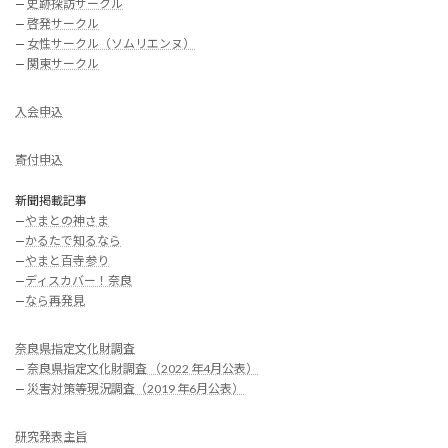
—
史跡探訪サークル
—
啓発サークル
—
女性サークル（ソムリエンヌ）
—
関東サークル
入会申込
寄付申込
新聞掲載記事
—
やまとの神さま
—
かるたで知るなら
—
やまと百寺参り
—
ディスカバー！奈良
—
なら再発見
奈良県指定文化財調査
—
奈良県指定文化財調査 （2022 年4月公表）
—
災害対策等現況調査（2019 年6月公表）
研究発表主旨