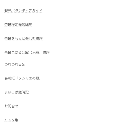
観光ボランティアガイド
奈良検定受験講座
奈良をもっと楽しむ講座
奈良まほろば館（東京）講座
つれづれ日記
会報紙「ソムリエの風」
まほろば歳時記
お問合せ
リンク集