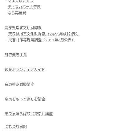
—
やまと百寺参り
—
ディスカバー！奈良
—
なら再発見
奈良県指定文化財調査
—
奈良県指定文化財調査 （2022 年4月公表）
—
災害対策等現況調査（2019 年6月公表）
研究発表主旨
観光ボランティアガイド
奈良検定受験講座
奈良をもっと楽しむ講座
奈良まほろば館（東京）講座
つれづれ日記