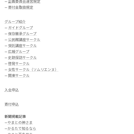
—
企画委員会運営規定
—
寄付金取扱規定
グループ紹介
—
ガイドグループ
—
保存継承グループ
—
公民館講座サークル
—
受託講座サークル
—
広報グループ
—
史跡探訪サークル
—
啓発サークル
—
女性サークル（ソムリエンヌ）
—
関東サークル
入会申込
寄付申込
新聞掲載記事
—
やまとの神さま
—
かるたで知るなら