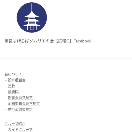
奈良まほろばソムリエの会【広報G】Facebook
会について
—
設立趣旨書
—
定款
—
組織図
—
理事会運営規定
—
企画委員会運営規定
—
寄付金取扱規定
グループ紹介
—
ガイドグループ