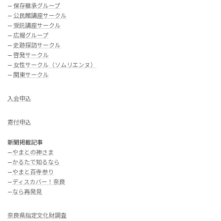
—
保存継承グループ
—
公民館講座サークル
—
受託講座サークル
—
広報グループ
—
史跡探訪サークル
—
啓発サークル
—
女性サークル（ソムリエンヌ）
—
関東サークル
入会申込
寄付申込
新聞掲載記事
—
やまとの神さま
—
かるたで知るなら
—
やまと百寺参り
—
ディスカバー！奈良
—
なら再発見
奈良県指定文化財調査