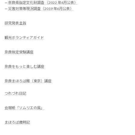
—
奈良県指定文化財調査 （2022 年4月公表）
—
災害対策等現況調査（2019 年6月公表）
研究発表主旨
観光ボランティアガイド
奈良検定受験講座
奈良をもっと楽しむ講座
奈良まほろば館（東京）講座
つれづれ日記
会報紙「ソムリエの風」
まほろば歳時記