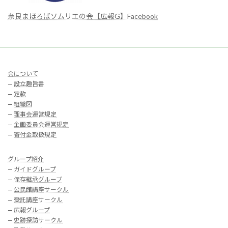
奈良まほろばソムリエの会【広報G】Facebook
会について
—
設立趣旨書
—
定款
—
組織図
—
理事会運営規定
—
企画委員会運営規定
—
寄付金取扱規定
グループ紹介
—
ガイドグループ
—
保存継承グループ
—
公民館講座サークル
—
受託講座サークル
—
広報グループ
—
史跡探訪サークル