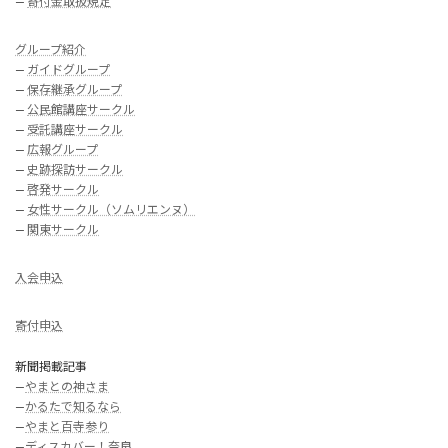
—
寄付金取扱規定
グループ紹介
—
ガイドグループ
—
保存継承グループ
—
公民館講座サークル
—
受託講座サークル
—
広報グループ
—
史跡探訪サークル
—
啓発サークル
—
女性サークル（ソムリエンヌ）
—
関東サークル
入会申込
寄付申込
新聞掲載記事
—
やまとの神さま
—
かるたで知るなら
—
やまと百寺参り
—
ディスカバー！奈良