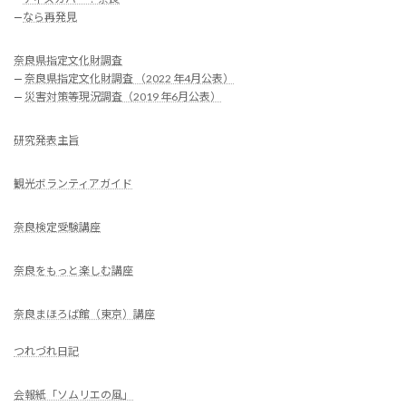
—
なら再発見
奈良県指定文化財調査
—
奈良県指定文化財調査 （2022 年4月公表）
—
災害対策等現況調査（2019 年6月公表）
研究発表主旨
観光ボランティアガイド
奈良検定受験講座
奈良をもっと楽しむ講座
奈良まほろば館（東京）講座
つれづれ日記
会報紙「ソムリエの風」