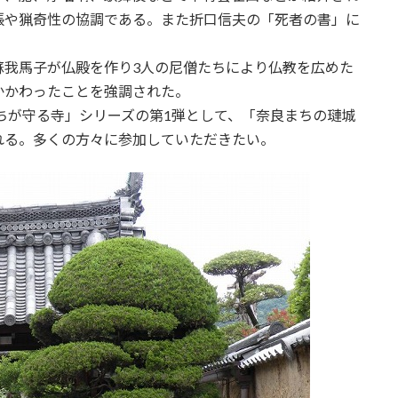
張や猟奇性の協調である。また折口信夫の「死者の書」に
蘇我馬子が仏殿を作り3人の尼僧たちにより仏教を広めた
かかわったことを強調された。
たちが守る寺」シリーズの第1弾として、「奈良まちの璉城
れる。多くの方々に参加していただきたい。