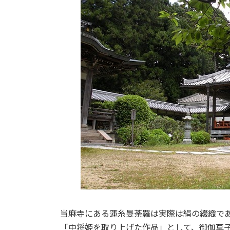
当麻寺にある蓮糸曼荼羅は実際は絹の綴織であ
「中将姫を取り上げた作品」として、御伽草