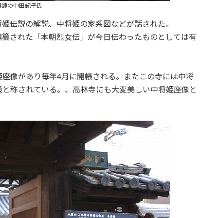
講師の中田紀子氏
将姫伝説の解説、中将姫の家系図などが話された。
編纂された「本朝烈女伝」が今日伝わったものとしては有
姫座像があり毎年4月に開帳される。またこの寺には中将
殿と称されている。、高林寺にも大変美しい中将姫座像と