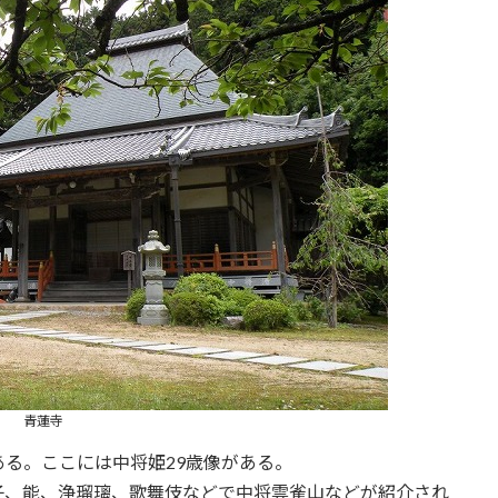
青蓮寺
る。ここには中将姫29歳像がある。
子、能、浄瑠璃、歌舞伎などで中将雲雀山などが紹介され