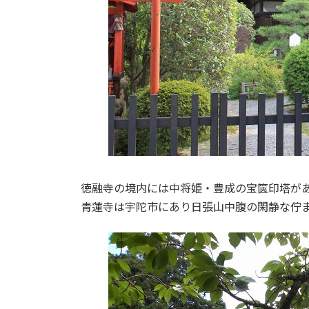
徳融寺の境内には中将姫・豊成の宝篋印塔が
青蓮寺は宇陀市にあり日張山中腹の閑静な佇