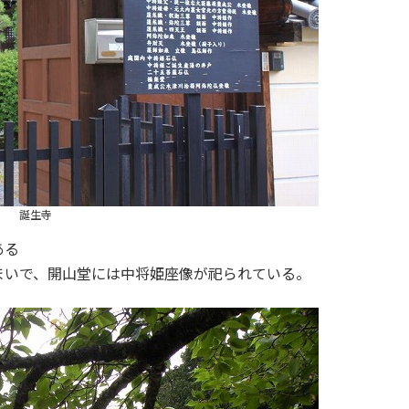
誕生寺
ある
まいで、開山堂には中将姫座像が祀られている。