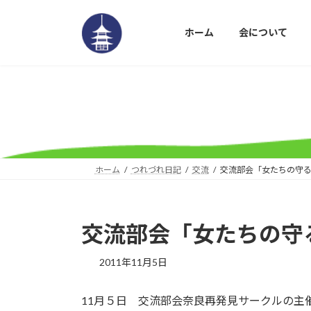
コ
ナ
ン
ビ
ホーム
会について
テ
ゲ
ン
ー
ツ
シ
へ
ョ
ス
ン
キ
に
ッ
移
プ
動
ホーム
つれづれ日記
交流
交流部会「女たちの守
交流部会「女たちの守
2011年11月5日
11月５日 交流部会奈良再発見サークルの主