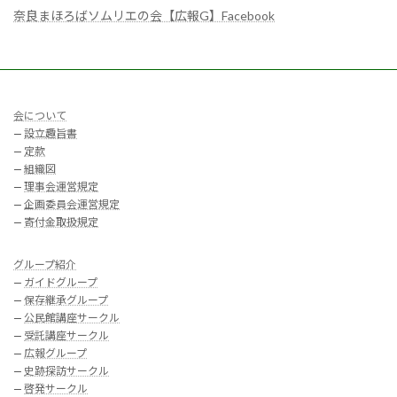
奈良まほろばソムリエの会【広報G】Facebook
会について
—
設立趣旨書
—
定款
—
組織図
—
理事会運営規定
—
企画委員会運営規定
—
寄付金取扱規定
グループ紹介
—
ガイドグループ
—
保存継承グループ
—
公民館講座サークル
—
受託講座サークル
—
広報グループ
—
史跡探訪サークル
—
啓発サークル