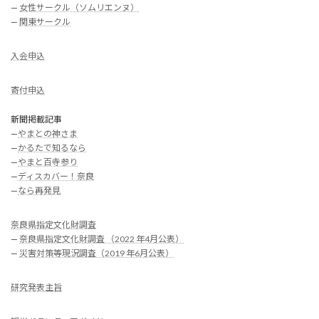
—
女性サークル（ソムリエンヌ）
—
関東サークル
入会申込
寄付申込
新聞掲載記事
—
やまとの神さま
—
かるたで知るなら
—
やまと百寺参り
—
ディスカバー！奈良
—
なら再発見
奈良県指定文化財調査
—
奈良県指定文化財調査 （2022 年4月公表）
—
災害対策等現況調査（2019 年6月公表）
研究発表主旨