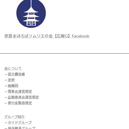
奈良まほろばソムリエの会【広報G】Facebook
会について
—
設立趣旨書
—
定款
—
組織図
—
理事会運営規定
—
企画委員会運営規定
—
寄付金取扱規定
グループ紹介
—
ガイドグループ
—
保存継承グループ