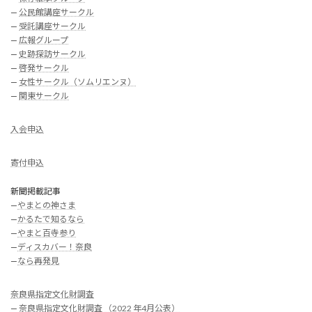
—
公民館講座サークル
—
受託講座サークル
—
広報グループ
—
史跡探訪サークル
—
啓発サークル
—
女性サークル（ソムリエンヌ）
—
関東サークル
入会申込
寄付申込
新聞掲載記事
—
やまとの神さま
—
かるたで知るなら
—
やまと百寺参り
—
ディスカバー！奈良
—
なら再発見
奈良県指定文化財調査
—
奈良県指定文化財調査 （2022 年4月公表）