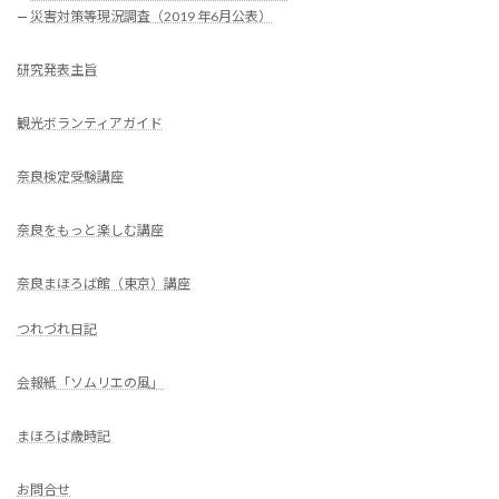
—
災害対策等現況調査（2019 年6月公表）
研究発表主旨
観光ボランティアガイド
奈良検定受験講座
奈良をもっと楽しむ講座
奈良まほろば館（東京）講座
つれづれ日記
会報紙「ソムリエの風」
まほろば歳時記
お問合せ