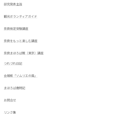
研究発表主旨
観光ボランティアガイド
奈良検定受験講座
奈良をもっと楽しむ講座
奈良まほろば館（東京）講座
つれづれ日記
会報紙「ソムリエの風」
まほろば歳時記
お問合せ
リンク集