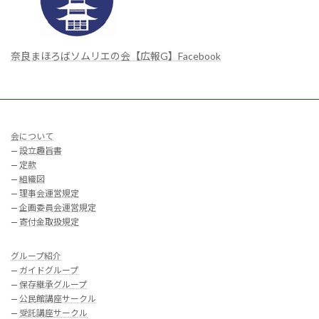
奈良まほろばソムリエの会【広報G】Facebook
会について
—
設立趣旨書
—
定款
—
組織図
—
理事会運営規定
—
企画委員会運営規定
—
寄付金取扱規定
グループ紹介
—
ガイドグループ
—
保存継承グループ
—
公民館講座サークル
—
受託講座サークル