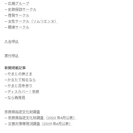
—
広報グループ
—
史跡探訪サークル
—
啓発サークル
—
女性サークル（ソムリエンヌ）
—
関東サークル
入会申込
寄付申込
新聞掲載記事
—
やまとの神さま
—
かるたで知るなら
—
やまと百寺参り
—
ディスカバー！奈良
—
なら再発見
奈良県指定文化財調査
—
奈良県指定文化財調査 （2022 年4月公表）
—
災害対策等現況調査（2019 年6月公表）