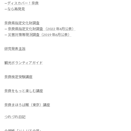
—
ディスカバー！奈良
—
なら再発見
奈良県指定文化財調査
—
奈良県指定文化財調査 （2022 年4月公表）
—
災害対策等現況調査（2019 年6月公表）
研究発表主旨
観光ボランティアガイド
奈良検定受験講座
奈良をもっと楽しむ講座
奈良まほろば館（東京）講座
つれづれ日記
会報紙「ソムリエの風」