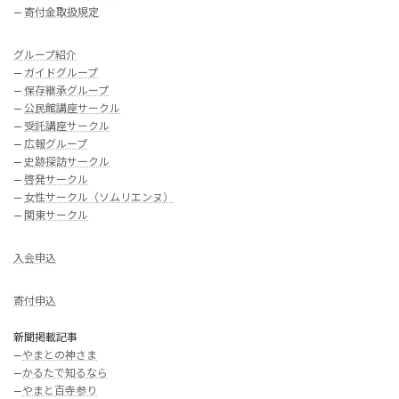
—
寄付金取扱規定
グループ紹介
—
ガイドグループ
—
保存継承グループ
—
公民館講座サークル
—
受託講座サークル
—
広報グループ
—
史跡探訪サークル
—
啓発サークル
—
女性サークル（ソムリエンヌ）
—
関東サークル
入会申込
寄付申込
新聞掲載記事
—
やまとの神さま
—
かるたで知るなら
—
やまと百寺参り