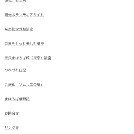
研究発表主旨
観光ボランティアガイド
奈良検定受験講座
奈良をもっと楽しむ講座
奈良まほろば館（東京）講座
つれづれ日記
会報紙「ソムリエの風」
まほろば歳時記
お問合せ
リンク集