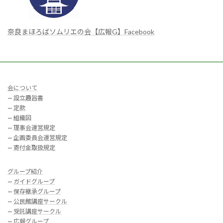
奈良まほろばソムリエの会【広報G】Facebook
会について
—
設立趣旨書
—
定款
—
組織図
—
理事会運営規定
—
企画委員会運営規定
—
寄付金取扱規定
グループ紹介
—
ガイドグループ
—
保存継承グループ
—
公民館講座サークル
—
受託講座サークル
—
広報グループ