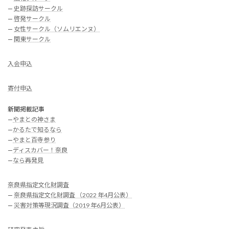
—
史跡探訪サークル
—
啓発サークル
—
女性サークル（ソムリエンヌ）
—
関東サークル
入会申込
寄付申込
新聞掲載記事
—
やまとの神さま
—
かるたで知るなら
—
やまと百寺参り
—
ディスカバー！奈良
—
なら再発見
奈良県指定文化財調査
—
奈良県指定文化財調査 （2022 年4月公表）
—
災害対策等現況調査（2019 年6月公表）