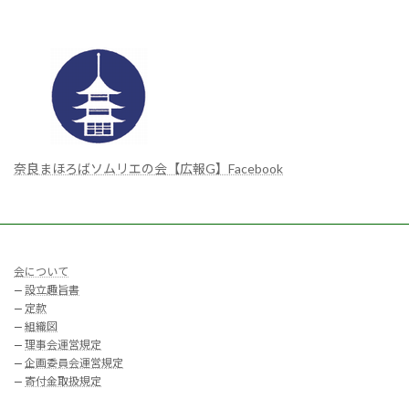
奈良まほろばソムリエの会【広報G】Facebook
会について
—
設立趣旨書
—
定款
—
組織図
—
理事会運営規定
—
企画委員会運営規定
—
寄付金取扱規定