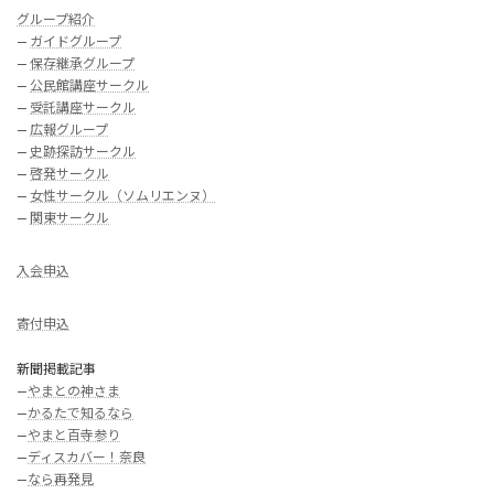
グループ紹介
—
ガイドグループ
—
保存継承グループ
—
公民館講座サークル
—
受託講座サークル
—
広報グループ
—
史跡探訪サークル
—
啓発サークル
—
女性サークル（ソムリエンヌ）
—
関東サークル
入会申込
寄付申込
新聞掲載記事
—
やまとの神さま
—
かるたで知るなら
—
やまと百寺参り
—
ディスカバー！奈良
—
なら再発見