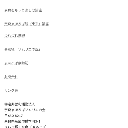
奈良をもっと楽しむ講座
奈良まほろば館（東京）講座
つれづれ日記
会報紙「ソムリエの風」
まほろば歳時記
お問合せ
リンク集
特定非営利活動法人
奈良まほろばソムリエの会
〒630-8217
奈良県奈良市橋本町3-1
きらっ都・奈良（BONCHI）