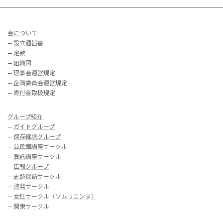
会について
—
設立趣旨書
—
定款
—
組織図
—
理事会運営規定
—
企画委員会運営規定
—
寄付金取扱規定
グループ紹介
—
ガイドグループ
—
保存継承グループ
—
公民館講座サークル
—
受託講座サークル
—
広報グループ
—
史跡探訪サークル
—
啓発サークル
—
女性サークル（ソムリエンヌ）
—
関東サークル