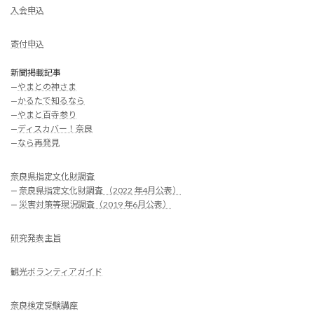
入会申込
寄付申込
新聞掲載記事
—
やまとの神さま
—
かるたで知るなら
—
やまと百寺参り
—
ディスカバー！奈良
—
なら再発見
奈良県指定文化財調査
—
奈良県指定文化財調査 （2022 年4月公表）
—
災害対策等現況調査（2019 年6月公表）
研究発表主旨
観光ボランティアガイド
奈良検定受験講座