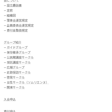
会について
—
設立趣旨書
—
定款
—
組織図
—
理事会運営規定
—
企画委員会運営規定
—
寄付金取扱規定
グループ紹介
—
ガイドグループ
—
保存継承グループ
—
公民館講座サークル
—
受託講座サークル
—
広報グループ
—
史跡探訪サークル
—
啓発サークル
—
女性サークル（ソムリエンヌ）
—
関東サークル
入会申込
寄付申込