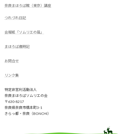
奈良まほろば館（東京）講座
つれづれ日記
会報紙「ソムリエの風」
まほろば歳時記
お問合せ
リンク集
特定非営利活動法人
奈良まほろばソムリエの会
〒630-8217
奈良県奈良市橋本町3-1
きらっ都・奈良（BONCHI）