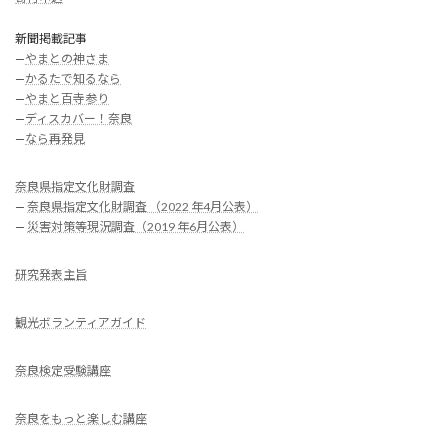
新聞掲載記事
—
やまとの神さま
—
かるたで知るなら
—
やまと百寺参り
—
ディスカバー！奈良
—
なら再発見
奈良県指定文化財調査
—
奈良県指定文化財調査 （2022 年4月公表）
—
災害対策等現況調査（2019 年6月公表）
研究発表主旨
観光ボランティアガイド
奈良検定受験講座
奈良をもっと楽しむ講座