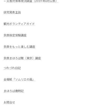
—
災害対策等現況調査（2019 年6月公表）
研究発表主旨
観光ボランティアガイド
奈良検定受験講座
奈良をもっと楽しむ講座
奈良まほろば館（東京）講座
つれづれ日記
会報紙「ソムリエの風」
まほろば歳時記
お問合せ