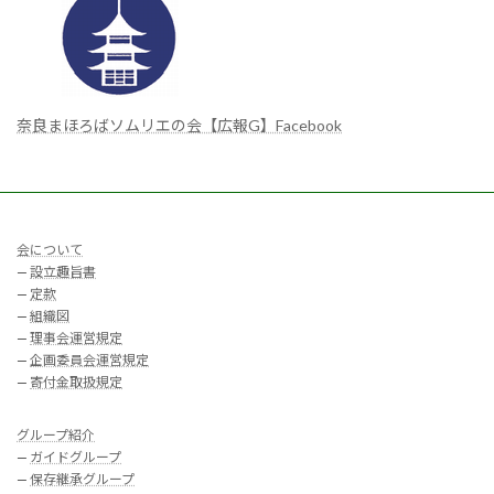
奈良まほろばソムリエの会【広報G】Facebook
会について
—
設立趣旨書
—
定款
—
組織図
—
理事会運営規定
—
企画委員会運営規定
—
寄付金取扱規定
グループ紹介
—
ガイドグループ
—
保存継承グループ