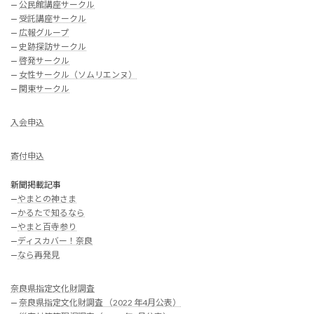
—
公民館講座サークル
—
受託講座サークル
—
広報グループ
—
史跡探訪サークル
—
啓発サークル
—
女性サークル（ソムリエンヌ）
—
関東サークル
入会申込
寄付申込
新聞掲載記事
—
やまとの神さま
—
かるたで知るなら
—
やまと百寺参り
—
ディスカバー！奈良
—
なら再発見
奈良県指定文化財調査
—
奈良県指定文化財調査 （2022 年4月公表）