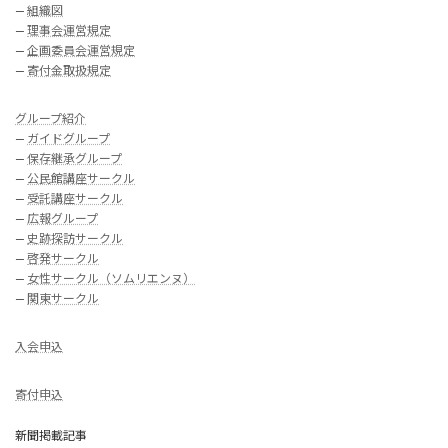
—
組織図
—
理事会運営規定
—
企画委員会運営規定
—
寄付金取扱規定
グループ紹介
—
ガイドグループ
—
保存継承グループ
—
公民館講座サークル
—
受託講座サークル
—
広報グループ
—
史跡探訪サークル
—
啓発サークル
—
女性サークル（ソムリエンヌ）
—
関東サークル
入会申込
寄付申込
新聞掲載記事