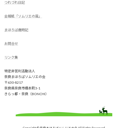
つれづれ日記
会報紙「ソムリエの風」
まほろば歳時記
お問合せ
リンク集
特定非営利活動法人
奈良まほろばソムリエの会
〒630-8217
奈良県奈良市橋本町3-1
きらっ都・奈良（BONCHI）
Copyright © 奈良まほろばソムリエの会 All Rights Reserved.