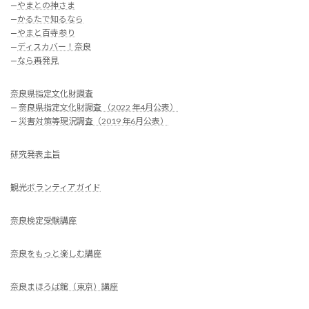
—
やまとの神さま
—
かるたで知るなら
—
やまと百寺参り
—
ディスカバー！奈良
—
なら再発見
奈良県指定文化財調査
—
奈良県指定文化財調査 （2022 年4月公表）
—
災害対策等現況調査（2019 年6月公表）
研究発表主旨
観光ボランティアガイド
奈良検定受験講座
奈良をもっと楽しむ講座
奈良まほろば館（東京）講座