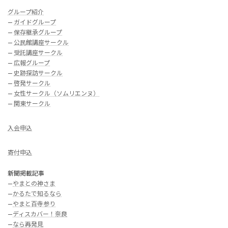
グループ紹介
—
ガイドグループ
—
保存継承グループ
—
公民館講座サークル
—
受託講座サークル
—
広報グループ
—
史跡探訪サークル
—
啓発サークル
—
女性サークル（ソムリエンヌ）
—
関東サークル
入会申込
寄付申込
新聞掲載記事
—
やまとの神さま
—
かるたで知るなら
—
やまと百寺参り
—
ディスカバー！奈良
—
なら再発見