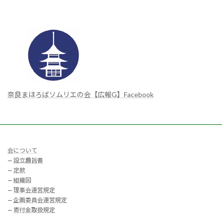
奈良まほろばソムリエの会【広報G】Facebook
会について
—
設立趣旨書
—
定款
—
組織図
—
理事会運営規定
—
企画委員会運営規定
—
寄付金取扱規定