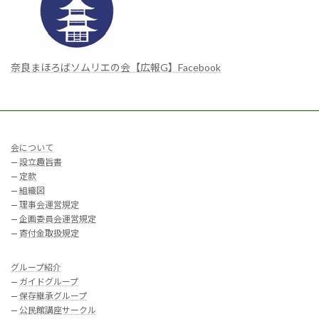
奈良まほろばソムリエの会【広報G】Facebook
会について
—
設立趣旨書
—
定款
—
組織図
—
理事会運営規定
—
企画委員会運営規定
—
寄付金取扱規定
グループ紹介
—
ガイドグループ
—
保存継承グループ
—
公民館講座サークル