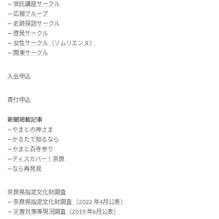
—
受託講座サークル
—
広報グループ
—
史跡探訪サークル
—
啓発サークル
—
女性サークル（ソムリエンヌ）
—
関東サークル
入会申込
寄付申込
新聞掲載記事
—
やまとの神さま
—
かるたで知るなら
—
やまと百寺参り
—
ディスカバー！奈良
—
なら再発見
奈良県指定文化財調査
—
奈良県指定文化財調査 （2022 年4月公表）
—
災害対策等現況調査（2019 年6月公表）